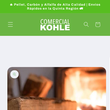
Ir
🔥 Pellet, Carbón y Alfalfa de Alta Calidad | Envíos
directamente
Rápidos en la Quinta Región 🚛
al contenido
Carrito
Ir
directamente
a la
información
del producto