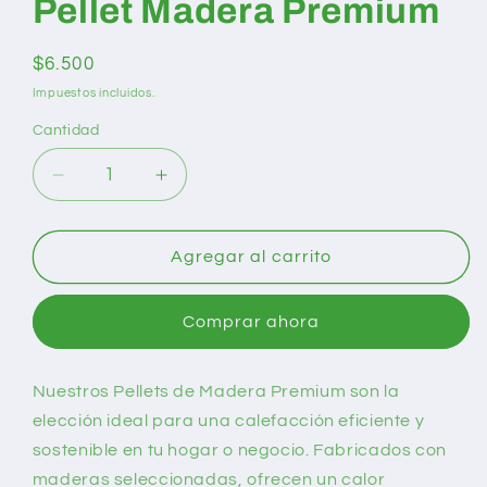
Pellet Madera Premium
Precio
$6.500
habitual
Impuestos incluidos.
Cantidad
Reducir
Aumentar
cantidad
cantidad
para
para
Pellet
Pellet
Agregar al carrito
Madera
Madera
Premium
Premium
Comprar ahora
Nuestros Pellets de Madera Premium son la
elección ideal para una calefacción eficiente y
sostenible en tu hogar o negocio. Fabricados con
maderas seleccionadas, ofrecen un calor