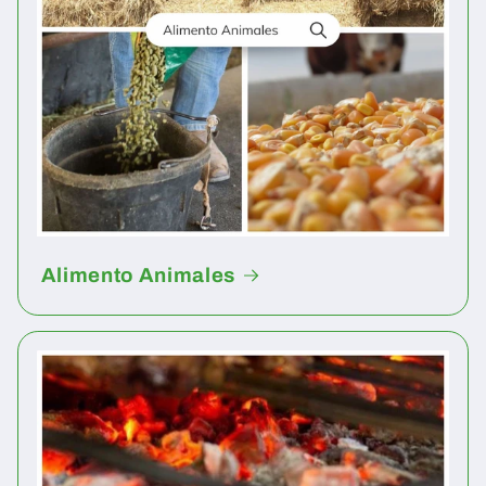
ó
n
:
Alimento Animales