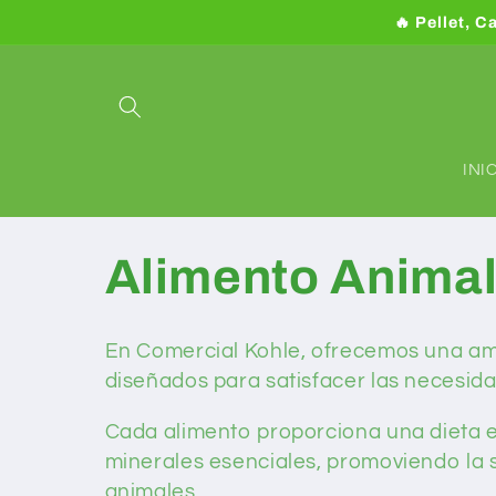
Ir
🔥 Pellet, C
directamente
al contenido
INI
C
Alimento Anima
o
En Comercial Kohle, ofrecemos una am
diseñados para satisfacer las necesid
l
Cada alimento proporciona una dieta eq
e
minerales esenciales, promoviendo la sa
animales.