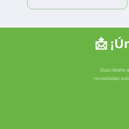
📩 ¡Ú
Suscríbete 
novedades sobr