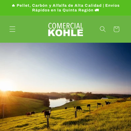
Ir
🔥 Pellet, Carbón y Alfalfa de Alta Calidad | Envíos
directamente
Rápidos en la Quinta Región 🚛
al contenido
Carrito