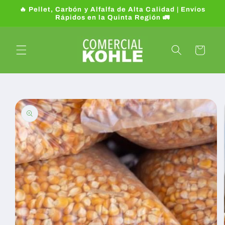
Ir
🔥 Pellet, Carbón y Alfalfa de Alta Calidad | Envíos
directamente
Rápidos en la Quinta Región 🚛
al contenido
Carrito
Ir
directamente
a la
información
del producto