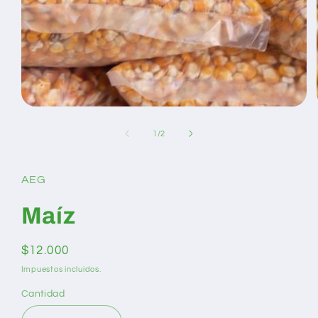
Abrir
elemento
multimedia
de
1
/
2
1
en
una
ventana
AEG
modal
Maíz
Precio
$12.000
habitual
Impuestos incluidos.
Cantidad