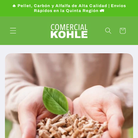
Ir
🔥 Pellet, Carbón y Alfalfa de Alta Calidad | Envíos
directamente
Rápidos en la Quinta Región 🚛
al contenido
Carrito