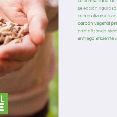
es el resultado d
selección rigurosa
especializamos en
carbón vegetal p
garantizando sie
entrega eficiente
e