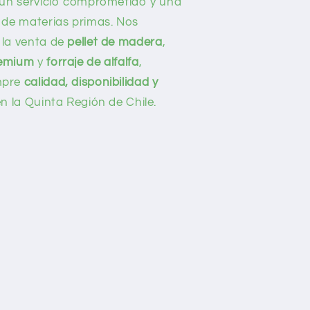
e un servicio comprometido y una
 de materias primas. Nos
 la venta de
pellet de madera
,
remium
y
forraje de alfalfa
,
mpre
calidad, disponibilidad y
n la Quinta Región de Chile.