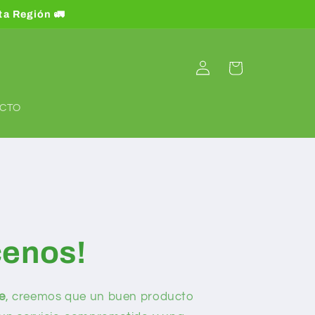
nta Región 🚛
Iniciar
Carrito
sesión
CTO
enos!
e
, creemos que un buen producto