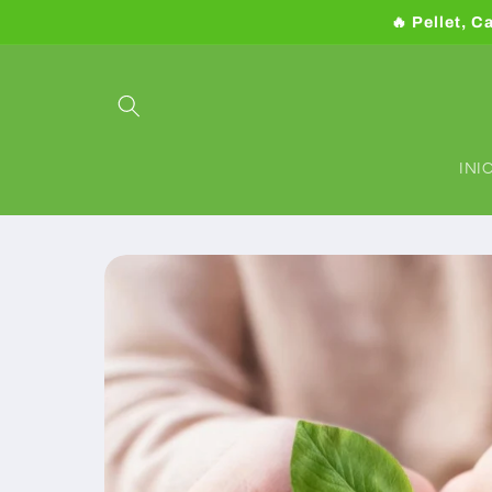
Ir
🔥 Pellet, C
directamente
al contenido
INI